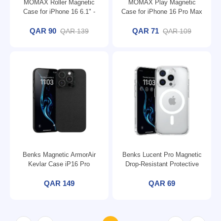
MOMAX Roller Magnetic
MOMAX Play Magnetic
Case for iPhone 16 6.1" -
Case for iPhone 16 Pro Max
Black
6.9" - Green
QAR 90
QAR 71
QAR 139
QAR 109
Benks Magnetic ArmorAir
Benks Lucent Pro Magnetic
Kevlar Case iP16 Pro
Drop-Resistant Protective
(600D/Black)
Case T1 iP16 Pro Max
QAR 149
Transparent
QAR 69