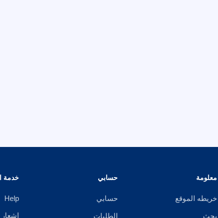
معلومة
حسابي
خدمة ال
خريطه الموقع
حسابي
Help
إشعار 
بحث
الطلبات