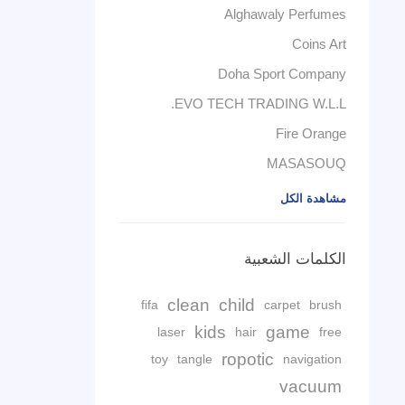
Alghawaly Perfumes
Coins Art
Doha Sport Company
EVO TECH TRADING W.L.L.
Fire Orange
MASASOUQ
مشاهدة الكل
الكلمات الشعبية
clean
child
fifa
carpet
brush
kids
game
laser
hair
free
ropotic
toy
tangle
navigation
vacuum