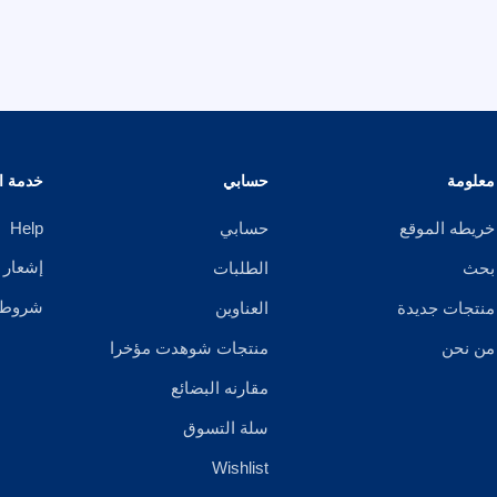
معلومة
حسابي
خدمة ال
خريطه الموقع
حسابي
Help
إشعار 
بحث
الطلبات
شروط ا
منتجات جديدة
العناوين
من نحن
منتجات شوهدت مؤخرا
مقارنه البضائع
سلة التسوق
Wishlist