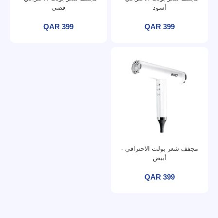
أسود
فضي
QAR 399
QAR 399
مجفف شعر بولت الاحترافي -
أبيض
QAR 399