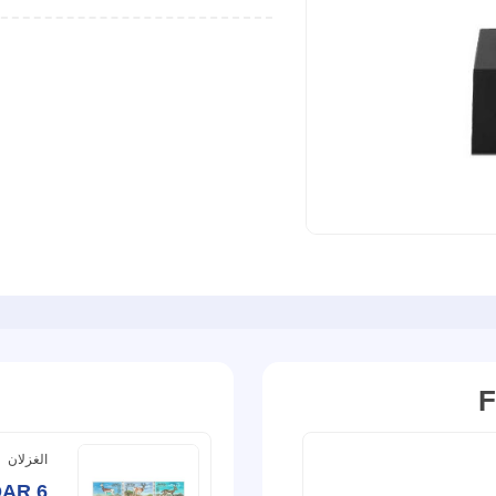
F
مجموعة من 3 عملات ورقية تذكارية زيرو يورو
الغزلان
AR 6