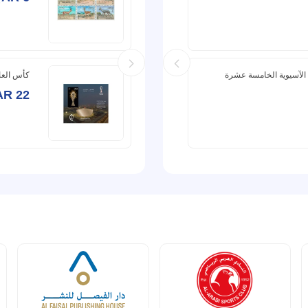
QAR 360
ري – الألعاب الآسيوية الخامسة عشرة
"عملة الحج 1444" - التسليم خلال اغسطس - محدودة الاصدار
كأس العالم فيف
AR 22
QAR 5٬760