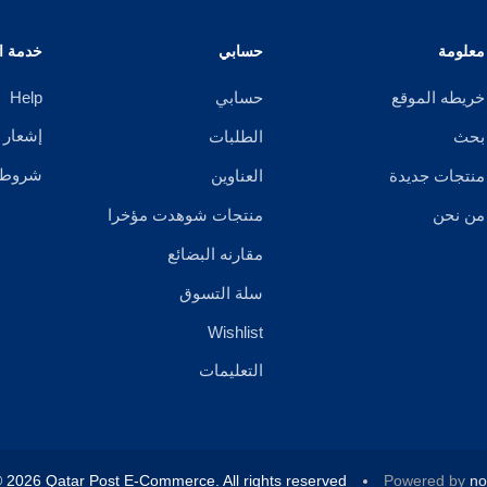
معلومة
حسابي
خدمة ال
خريطه الموقع
حسابي
Help
إشعار 
بحث
الطلبات
شروط ا
منتجات جديدة
العناوين
من نحن
منتجات شوهدت مؤخرا
مقارنه البضائع
سلة التسوق
Wishlist
التعليمات
 2026 Qatar Post E-Commerce. All rights reserved.
Powered by
n