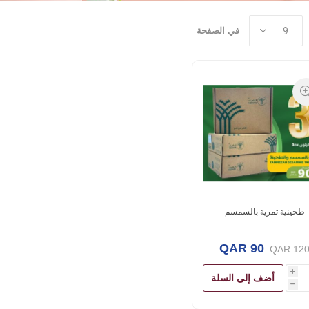
في الصفحة
طحينية تمرية بالسمسم
QAR 90
QAR 12
i
أضف إلى السلة
h