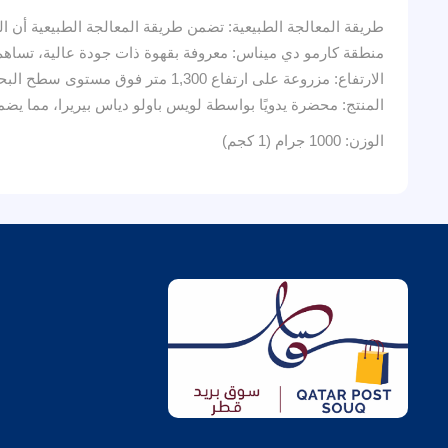
طريقة المعالجة الطبيعية: تضمن طريقة المعالجة الطبيعية أن ال
منطقة كارمو دي ميناس: معروفة بقهوة ذات جودة عالية، تساهم
الارتفاع: مزروعة على ارتفاع 1,300 متر فوق مستوى سطح البحر، مما يعزز حموضة القهوة ووضوح نكهتها.
المنتج: محضرة يدويًا بواسطة لويس باولو دياس بيريرا، مما يضم
الوزن: 1000 جرام (1 كجم)