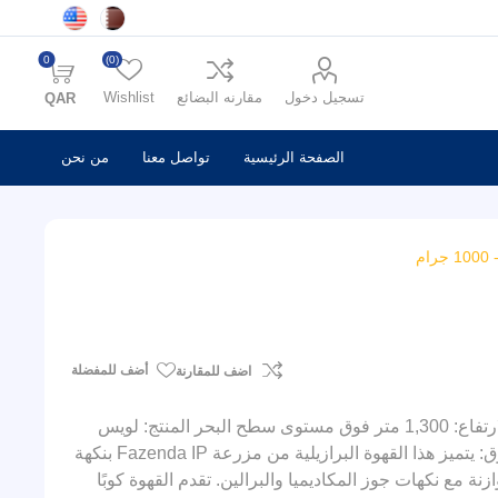
0
(0)
تسجيل دخول
مقارنه البضائع
Wishlist
QAR
الصفحة الرئيسية
تواصل معنا
من نحن
أضف للمفضلة
اضف للمقارنة
المزرعة: Fazenda IP النوع: كاتواي أصفر طريقة المعالجة: طبيعي الارتفاع: 1,300 متر فوق مستوى سطح البحر المنتج: لويس
باولو دياس بيريرا المنطقة: كارمو دي ميناس، البرازيل ملاحظات التذوق: يتميز هذا القهوة البرازيلية من مزرعة Fazenda IP بنكهة
ة مع نكهات جوز المكاديميا والبرالين. تقدم القهوة كوبًا