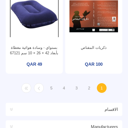
ذكريات المقناص
بستواي - وسادة هوائية مغطاة
بأبعاد 42 × 26 × 10 سم 67121
QAR 49
QAR 100
5
4
3
2
1
الاقسام
Manufacturers