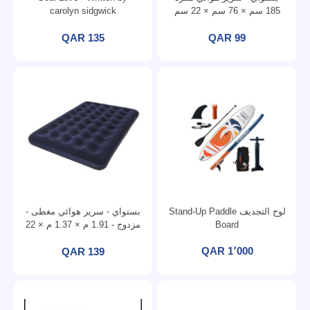
185 سم × 76 سم × 22 سم
carolyn sidgwick
67000
QAR 135
QAR 99
لوح التجديف Stand-Up Paddle
بستواي - سرير هوائي مغطى -
Board
مزدوج - 1.91 م × 1.37 م × 22
سم 67002
QAR 1٬000
QAR 139