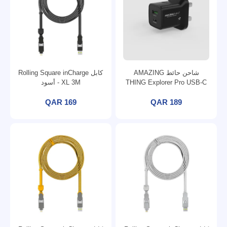
شاحن حائط AMAZING
كابل Rolling Square inCharge
THING Explorer Pro USB-C
XL 3M - أسود
UK Speed Pro PD33W 1C1A
QAR 169
QAR 189