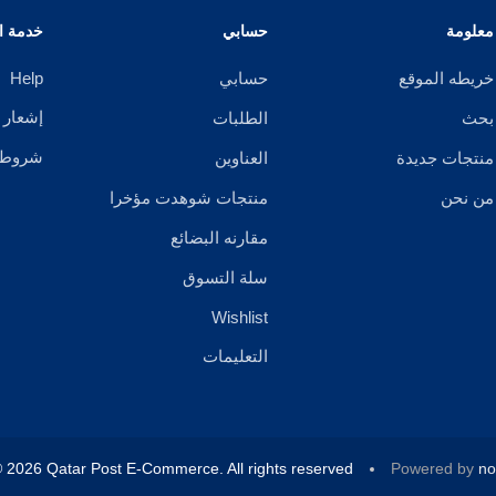
معلومة
حسابي
خدمة ال
خريطه الموقع
حسابي
Help
إشعار 
بحث
الطلبات
شروط ا
منتجات جديدة
العناوين
من نحن
منتجات شوهدت مؤخرا
مقارنه البضائع
سلة التسوق
Wishlist
التعليمات
 2026 Qatar Post E-Commerce. All rights reserved.
Powered by
n