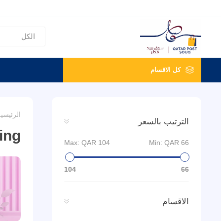
كل الاقسام
الرئيسي
الترتيب بالسعر
ing
Max:
QAR 104
Min:
QAR 66
104
66
الاقسام