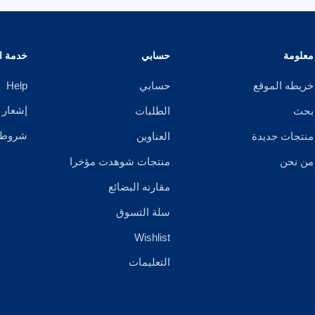
معلومة
حسابي
خدمة ال
خريطه الموقع
حسابي
Help
إشعار 
بحث
الطلبات
شروط ا
منتجات جديدة
العناوين
من نحن
منتجات شوهدت مؤخرا
مقارنه البضائع
سلة التسوق
Wishlist
التعليمات