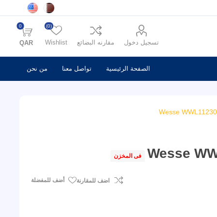
0
(0)
تسجيل دخول
مقارنه البضائع
Wishlist
QAR
الصفحة الرئيسية
تواصل معنا
من نحن
Wesse WWL112305
Wesse WW
فى المخزن
أضف للمفضلة
اضف للمقارنة