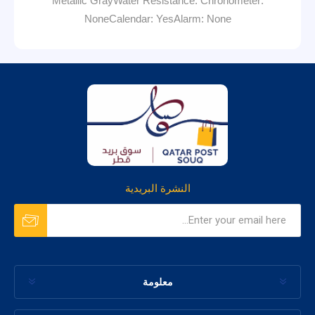
Metallic GrayWater Resistance: Chronometer:
NoneCalendar: YesAlarm: None
النشرة البريدية
معلومة