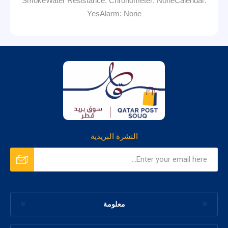
SmokeWater Resistance: Chronometer: NoneCalendar:
YesAlarm: None
النشرة البريدية
معلومة