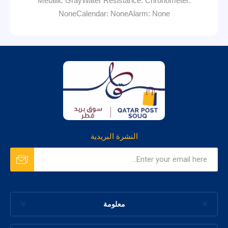
Metallic GrayWater Resistance: Chronometer:
NoneCalendar: NoneAlarm: None
النشرة البريدية
معلومة