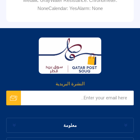
Metallic GrayWater Resistance: Chronometer:
NoneCalendar: YesAlarm: None
النشرة البريدية
معلومة