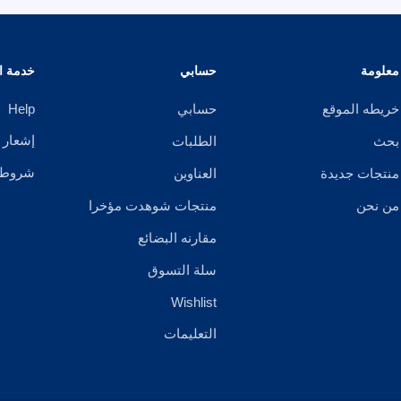
معلومة
حسابي
خدمة ال
خريطه الموقع
حسابي
Help
إشعار 
بحث
الطلبات
شروط ا
منتجات جديدة
العناوين
من نحن
منتجات شوهدت مؤخرا
مقارنه البضائع
سلة التسوق
Wishlist
التعليمات