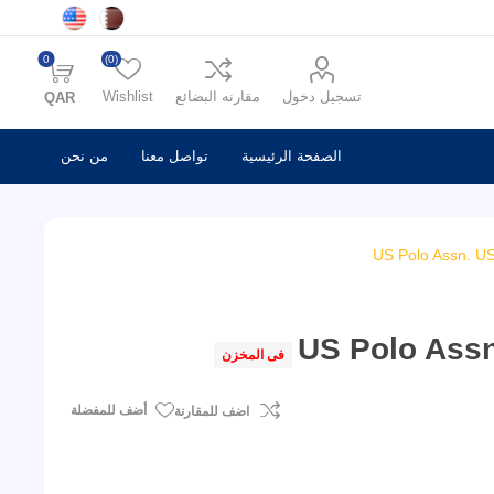
0
(0)
تسجيل دخول
مقارنه البضائع
Wishlist
QAR
الصفحة الرئيسية
تواصل معنا
من نحن
US Polo Assn. U
US Polo Assn
فى المخزن
أضف للمفضلة
اضف للمقارنة