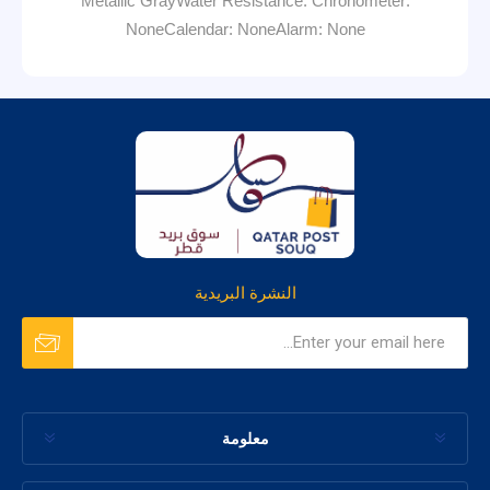
Metallic GrayWater Resistance: Chronometer:
NoneCalendar: NoneAlarm: None
النشرة البريدية
معلومة