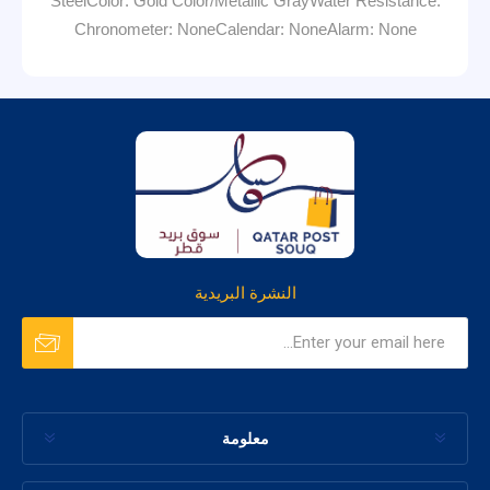
SteelColor: Gold Color/Metallic GrayWater Resistance:
Chronometer: NoneCalendar: NoneAlarm: None
النشرة البريدية
معلومة