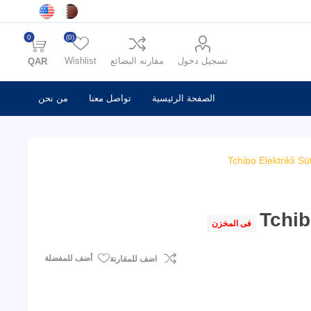
0
(0)
تسجيل دخول
مقارنه البضائع
Wishlist
QAR
الصفحة الرئيسية
تواصل معنا
من نحن
Tchibo Elektrikli S
Tchib
فى المخزن
أضف للمفضلة
اضف للمقارنة