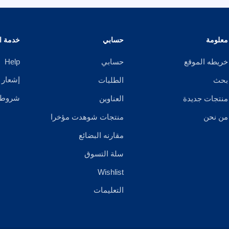
معلومة
حسابي
خدمة ال
خريطه الموقع
حسابي
Help
إشعار 
بحث
الطلبات
شروط ا
منتجات جديدة
العناوين
من نحن
منتجات شوهدت مؤخرا
مقارنه البضائع
سلة التسوق
Wishlist
التعليمات