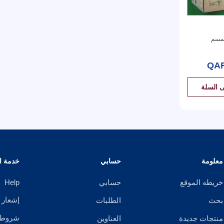
سمسم
QAR
 السلة
معلومة
حسابي
خدمة ال
خريطه الموقع
حسابي
Help
إشعار 
بحث
الطلبات
شروط ا
منتجات جديدة
العناوين