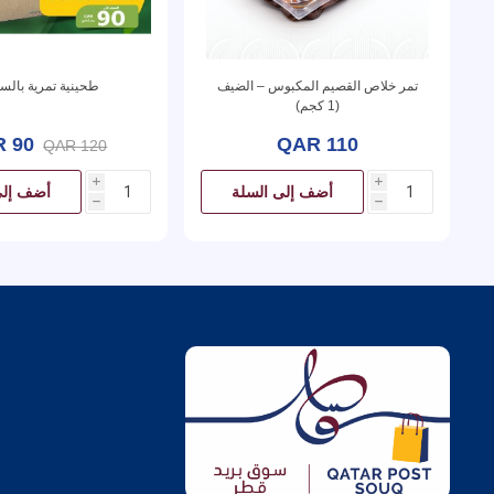
تمر خلاص القصيم المكبوس – الضيف
طحينية تمرية بال
(1 كجم)
 90
QAR 110
QAR 120
i
i
أضف إلى السلة
أضف إلى
h
h