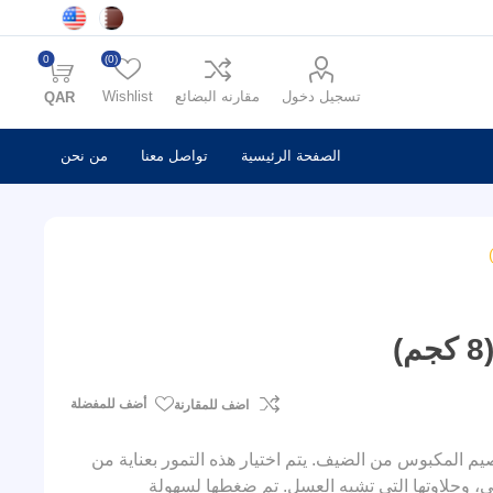
0
(0)
تسجيل دخول
مقارنه البضائع
Wishlist
QAR
الصفحة الرئيسية
تواصل معنا
من نحن
أضف للمفضلة
اضف للمقارنة
م المكبوس من الضيف. يتم اختيار هذه التمور بعناية من
ي، وحلاوتها التي تشبه العسل. تم ضغطها لسهولة