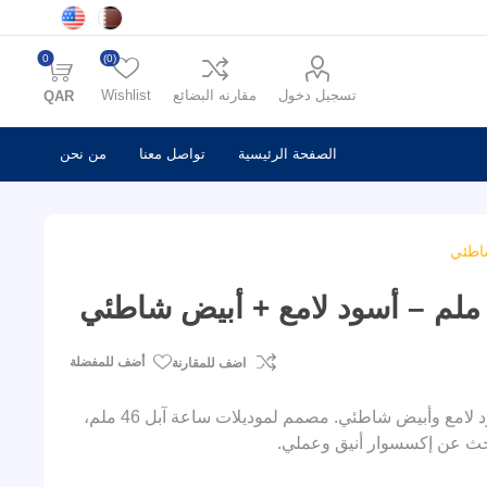
0
(0)
تسجيل دخول
مقارنه البضائع
Wishlist
QAR
الصفحة الرئيسية
تواصل معنا
من نحن
أضف للمفضلة
اضف للمقارنة
سوار ساعة آبل قابل للعكس مصنوع من السيليكون، يتميز بلونين: أسود لامع وأبيض شاطئي. مصمم لموديلات ساعة آبل 46 ملم،
بحث عن إكسسوار أنيق وعملي.