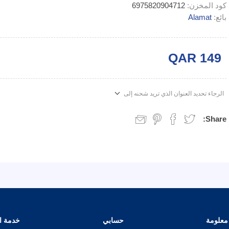
كود المخزن:
6975820904712
بائع:
Alamat
QAR 149
الرجاء تحديد العنوان الذي تريد شحنه إلى
Share:
معلومة
حسابي
خدمة ال