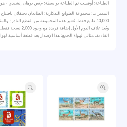
الطباعة: أوفست تم الطباعة بواسطة: م/س يوهان إنشيدي - هولندا قيمة وأعداد غلاف اليوم
المميزات: مجموعة الطوابع التذكارية: الطابعان يحتفلان بافتت
ويُعد غلاف اليوم
القادمة. مثالي لهواة الجمع: هذا الإصدار يعد قطعة أساسية لهوا