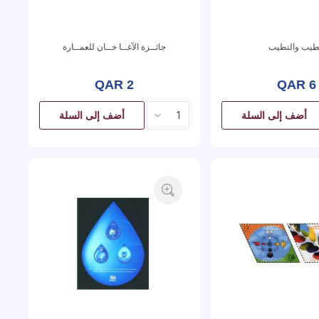
طيب والتطيب
جائــزة الآغــا خــان للعمــارة
QAR 2
QAR 6
أضف إلى السلة
أضف إلى السلة