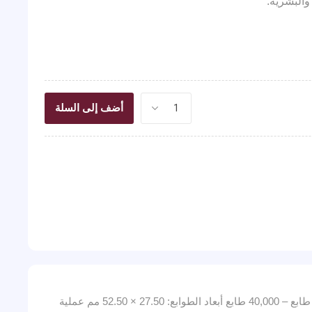
والبشرية.
أضف إلى السلة
تفاصيل الطوابع: اسم الإصدار: مكتبة قطر الوطنية تاريخ الإصدار: 16 أبريل 2018 عدد الطوابع: 2 طابع الفئة والكمية المطبوعة: 1 ريال لكل طابع – 40,000 طابع أبعاد الطوابع: 27.50 × 52.50 مم عملية