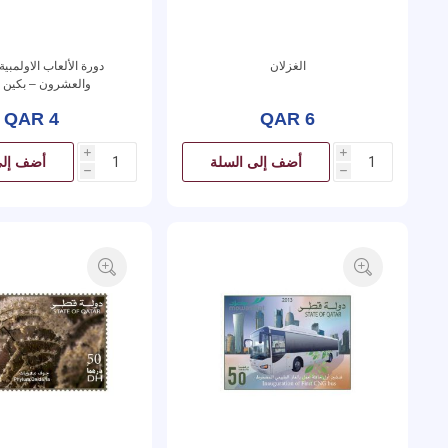
الغزلان
دورة الألعاب الاولمبية
والعشرون – بكين 2008
QAR 4
QAR 6
i
i
أضف إلى السلة
أضف إلى
h
h