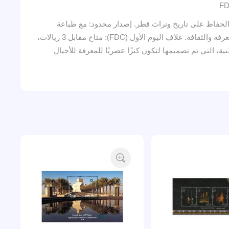
 الحفاظ على تاريخ وتراث قطر. إصدار محدود: مع طباعة
40,000 طابع فقط، تُعتبر هذه المجموعة من القطع النادرة والمثيرة للاهتمام، وهي مثالية لهواة جمع الطوابع ولمن يهمهم الحفاظ على المعرفة والثقافة. غلاف اليوم الأول (FDC): متاح مقابل 3 ريالات،
 لمكتبة قطر الوطنية، التي تم تصميمها لتكون كنزًا عصريًا للمعرفة للأجيال