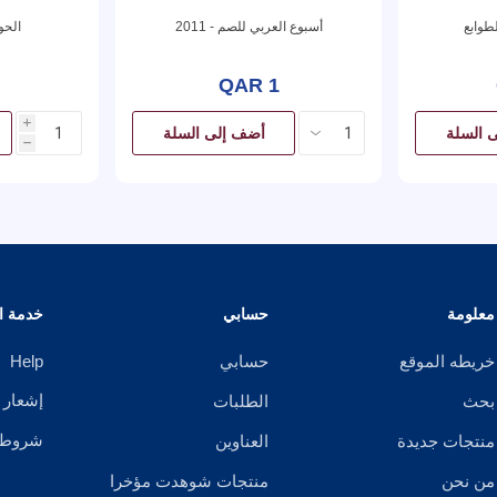
لطوابع
أسبوع العربي للصم - 2011
الحو
QAR 1
i
 السلة
أضف إلى السلة
h
معلومة
حسابي
خدمة ال
خريطه الموقع
حسابي
Help
إشعار 
بحث
الطلبات
شروط ا
منتجات جديدة
العناوين
من نحن
منتجات شوهدت مؤخرا