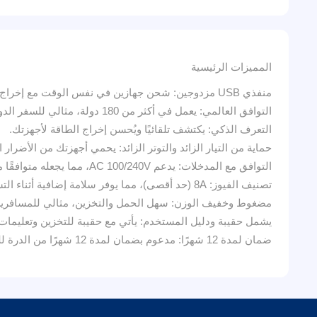
المميزات الرئيسية
منفذي USB مزدوجين: شحن جهازين في نفس الوقت مع إخراج 5V/2.4A.
التوافق العالمي: يعمل في أكثر من 180 دولة، مثالي للسفر الدولي.
التعرف الذكي: يكتشف تلقائيًا ويُحسن إخراج الطاقة لأجهزتك.
حماية من التيار الزائد والتوتر الزائد: يحمي أجهزتك من الأضرار 
التوافق مع المدخلات: يدعم AC 100/240V، مما يجعله متوافقًا مع معظم مداخل الطاقة الدولية.
تصنيف الفيوز: 8A (حد أقصى)، مما يوفر سلامة إضافية أثناء التشغيل.
مضغوط وخفيف الوزن: سهل الحمل والتخزين، مثالي للمسافرين
يشمل حقيبة ودليل المستخدم: يأتي مع حقيبة للتخزين وتعليمات
ضمان لمدة 12 شهرًا: مدعوم بضمان لمدة 12 شهرًا من الدرة للتجارة والتسويق لراحة البال.