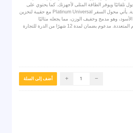
ل تلقائيًا ويوفر الطاقة المثلى لأجهزتك. كما يحتوي على
حماية من التيار الزائد والتوتر الزائد لحماية أجهزتك من ارتفاعات الطاقة. يأتي محول السفر Platinum Universal مع حقيبة لتخزين
لأسود، وهو مدمج وخفيف الوزن، مما يجعله مثاليًا
للمسافرين بشكل متكرر الذين يحتاجون إلى حل شحن موثوق لأجهزتهم المتعددة. مدعوم بضمان لمدة 12 شهرًا من الدرة للتجارة
أضف إلى السلة
i
h