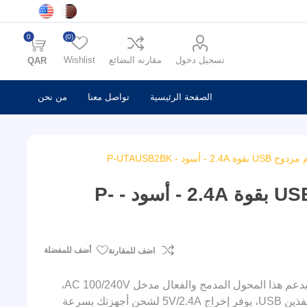
0
(0)
تسجيل دخول
مقارنه البضائع
Wishlist
QAR
الصفحة الرئيسية
تواصل معنا
من نحن
ود - P-UTAUSB2BK
محول سفر يونيفرسال بلاتينوم مزدوج USB بقوة 2.4A - أسود - P-
أضف للمفضلة
اضف للمقارنة
يعد محول السفر هذا حلاً متعدد الاستخدامات وموثوقًا للسفر العالمي. يدعم هذا المحول المدمج والفعال مدخل AC 100/240V،
مما يجعله متوافقًا مع مخارج الكهرباء في أكثر من 180 دولة. مزود بمنفذين USB، يوفر إخراج 5V/2.4A لشحن أجهزتك بسرعة