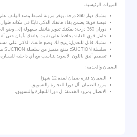
الميزات الرئيسية:
مشبك دوار 360 درجة: يوفر مرونة لضبط وضع الهاتف على أي زاوية للحصول على رؤية مثالية.
قبضة قوية: يضمن بقاء هاتفك الذكي ثابتًا في مكانه طوال 
دوران 360 درجة: يمكنك تدوير هاتفك بسهولة إلى وضع العرض أو الوضع العمودي حسب الحاجة.
حامل قوي للغاية: يحافظ على تثبيت هاتفك بأمان حتى أثناء
مشبك قابل للتعديل: يتيح لك وضع هاتفك الذكي على مستوى 
سلسلة SUCTION: منتج متميز من سلسلة SUCTION من بلاتينوم، مصمم للمتانة والموثوقية.
تصميم أنيق باللون الأسود: يتناسب مع أي داخلية للسيار
الضمان والخدمة:
الضمان: فترة ضمان لمدة 12 شهرًا.
مزود الضمان: آل دورا للتجارة والتسويق.
الاتصال بمزود الخدمة: آل دورا للتجارة والتسويق.