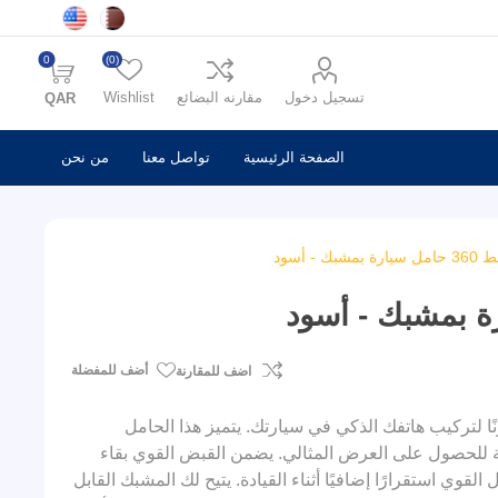
0
(0)
تسجيل دخول
مقارنه البضائع
Wishlist
QAR
الصفحة الرئيسية
تواصل معنا
من نحن
- أسود
أضف للمفضلة
اضف للمقارنة
SUCTION Series 3 يوفر حلاً آمنًا ومرنًا لتركيب هاتفك الذكي في سيارتك. يتميز هذا الحامل
أي زاوية للحصول على العرض المثالي. يضمن القبض القوي بقاء
وي استقرارًا إضافيًا أثناء القيادة. يتيح لك المشبك القابل