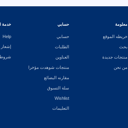
معلومة
حسابي
خدمة ال
خريطه الموقع
حسابي
Help
إشعار 
بحث
الطلبات
شروط ا
منتجات جديدة
العناوين
من نحن
منتجات شوهدت مؤخرا
مقارنه البضائع
سلة التسوق
Wishlist
التعليمات