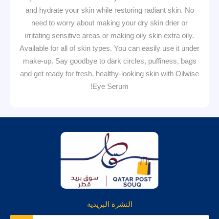
and hydrate your skin while restoring radiant skin. No
need to worry about making your dry skin drier or
irritating sensitive areas or making oily skin extra oily.
Available for all of skin types. You can easily use it under
make-up. Say goodbye to dark circles, puffiness, bags
and get ready for fresh, healthy-looking skin with Oilwise
Eye Serum!
النشرة البريدية