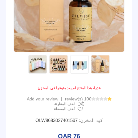
عذرا، هذا المنتج لم يعد متوفرا في المخزن
Add your review
|
100 review(s)
اضف للمقارنة
أضف للمفضلة
كود المخزن:
OLW8683027401597
QAR 76