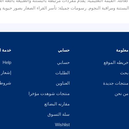
 كعائلة. القيمة التعليمية: يقدم مفردات مرتبطة بالبستنة والطبيعة باللغة ا
البستنة ومراقبة النجوم. رسومات جميلة: تأسر القراء الصغار بصور حيوية و
معلومة
حسابي
خدمة ال
خريطه الموقع
حسابي
Help
إشعار 
بحث
الطلبات
شروط ا
منتجات جديدة
العناوين
من نحن
منتجات شوهدت مؤخرا
مقارنه البضائع
سلة التسوق
Wishlist