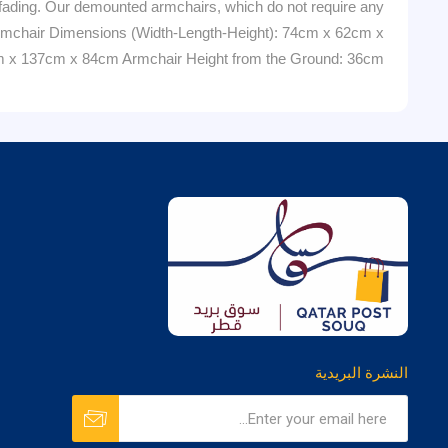
nd fading. Our demounted armchairs, which do not require any
e Armchair Dimensions (Width-Length-Height): 74cm x 62cm x
m x 137cm x 84cm Armchair Height from the Ground: 36cm
النشرة البريدية