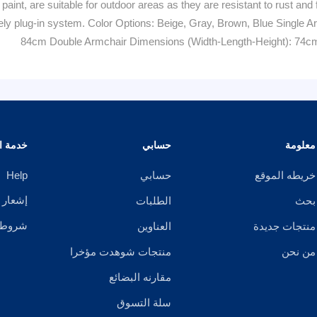
paint, are suitable for outdoor areas as they are resistant to rust a
etely plug-in system. Color Options: Beige, Gray, Brown, Blue Singl
84cm Double Armchair Dimensions (Width-Length-Height): 74c
معلومة
حسابي
خدمة ال
خريطه الموقع
حسابي
Help
إشعار 
بحث
الطلبات
شروط ا
منتجات جديدة
العناوين
من نحن
منتجات شوهدت مؤخرا
مقارنه البضائع
سلة التسوق