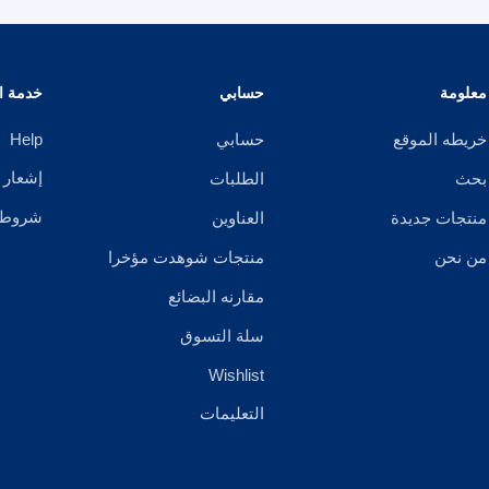
معلومة
حسابي
خدمة ال
خريطه الموقع
حسابي
Help
إشعار 
بحث
الطلبات
شروط ا
منتجات جديدة
العناوين
من نحن
منتجات شوهدت مؤخرا
مقارنه البضائع
سلة التسوق
Wishlist
التعليمات