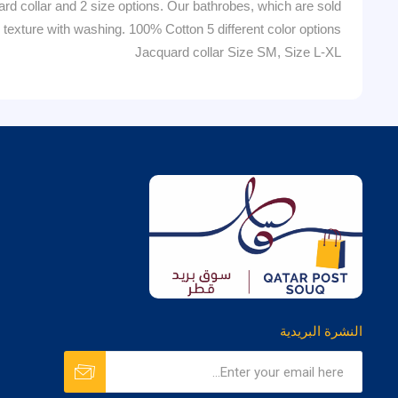
ard collar and 2 size options. Our bathrobes, which are sold
r texture with washing. 100% Cotton 5 different color options
Jacquard collar Size SM, Size L-XL
النشرة البريدية