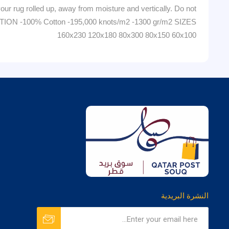
our rug rolled up, away from moisture and vertically. Do not
MATION -100% Cotton -195,000 knots/m2 -1300 gr/m2 SIZES
160x230 120x180 80x300 80x150 60x100
النشرة البريدية