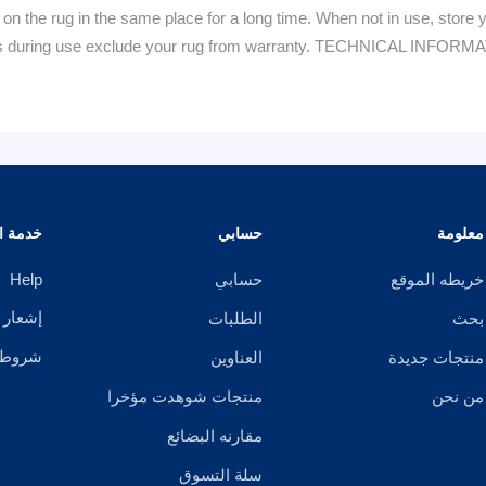
n the rug in the same place for a long time. When not in use, store y
tains during use exclude your rug from warranty. TECHNICAL INFOR
معلومة
حسابي
خدمة ال
خريطه الموقع
حسابي
Help
إشعار 
بحث
الطلبات
شروط ا
منتجات جديدة
العناوين
من نحن
منتجات شوهدت مؤخرا
مقارنه البضائع
سلة التسوق