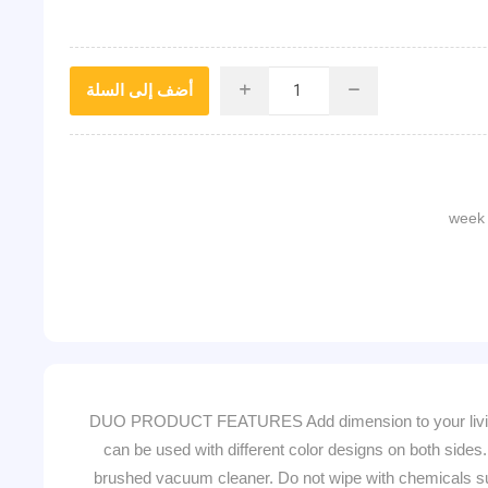
أضف إلى السلة
i
h
DUO PRODUCT FEATURES Add dimension to your living sp
can be used with different color designs on both 
brushed vacuum cleaner. Do not wipe with chemicals such a