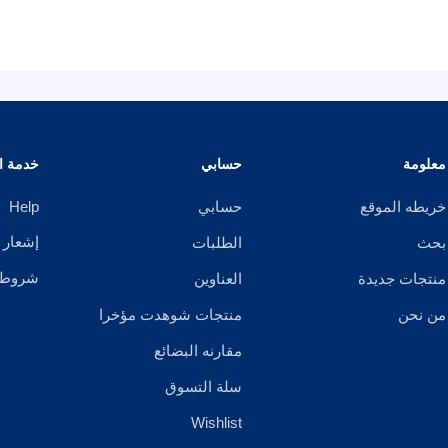
معلومة
حسابي
خدمة ال
خريطه الموقع
حسابي
Help
إشعار 
بحث
الطلبات
شروط ا
منتجات جديدة
العناوين
من نحن
منتجات شوهدت مؤخرا
مقارنه البضائع
سلة التسوق
Wishlist