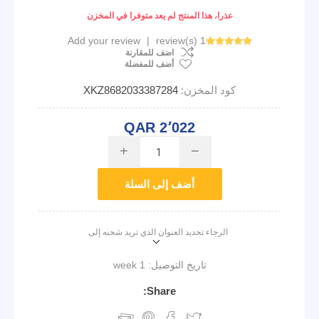
عذرا، هذا المنتج لم يعد متوفرا في المخزن
Add your review
|
1 review(s)
اضف للمقارنة
أضف للمفضلة
كود المخزن:
XKZ8682033387284
QAR 2٬022
i
h
أضف إلى السلة
الرجاء تحديد العنوان الذي تريد شحنه إلى
تاريخ التوصيل:
1 week
Share: