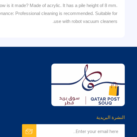
How is it made? Made of acrylic. It has a pile height of 8 mm.
enance: Professional cleaning is recommended. Suitable for
use with robot vacuum cleaners.
النشرة البريدية