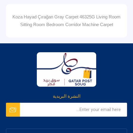
Koza Hayad Çırağan Gray Carpet 46325G Living Room
Sitting Room Bedroom Corridor Machine Carpet
النشرة البريدية