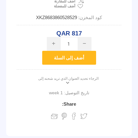
اضف للمقارنة
أضف للمفضلة
كود المخزن:
XKZ8683860528529
QAR 817
i
h
أضف إلى السلة
الرجاء تحديد العنوان الذي تريد شحنه إلى
تاريخ التوصيل:
1 week
Share: