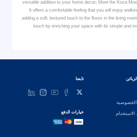
versatile addition to your home decor; Meet the Koza Moo
It offers a comfortable feeling that you will enjoy walkin
adding a soft, textured touch to the floors in the living r
touch by enriching your space with its simple and mo
زبائن
تابعنا
الخصوصية
خيارات الدفع
لاستخدام