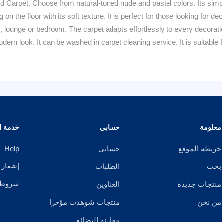
d Carpet. Choose from natural-toned nude and pastel colors. Its simp
g on the floor with its soft texture. It is perfect for those looking for d
oom, lounge or bedroom. The carpet adapts effortlessly to every decorati
dern look. It can be washed in carpet cleaning service. It is suitabl
معلومة
حسابي
خدمة ال
خريطه الموقع
حسابي
Help
إشعار 
بحث
الطلبات
شروط ا
منتجات جديدة
العناوين
من نحن
منتجات شوهدت مؤخرا
مقارنه البضائع