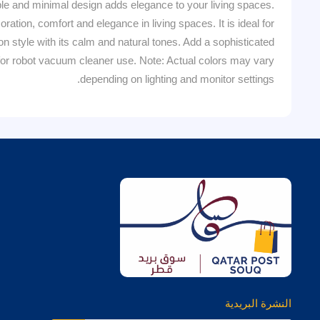
le and minimal design adds elegance to your living spaces.
ecoration, comfort and elegance in living spaces. It is ideal for
on style with its calm and natural tones. Add a sophisticated
e for robot vacuum cleaner use. Note: Actual colors may vary
depending on lighting and monitor settings.
النشرة البريدية