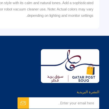
on style with its calm and natural tones. Add a sophisticated
e for robot vacuum cleaner use. Note: Actual colors may vary
depending on lighting and monitor settings.
النشرة البريدية