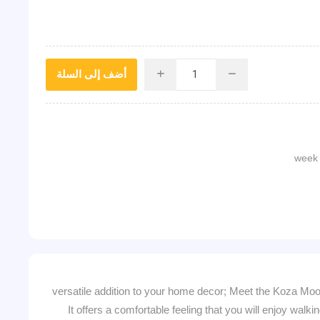
أضف إلى السلة
i
h
versatile addition to your home decor; Meet the Koza Moo
It offers a comfortable feeling that you will enjoy walkin