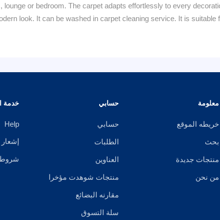
oom, lounge or bedroom. The carpet adapts effortlessly to every decorati
dern look. It can be washed in carpet cleaning service. It is suitabl
معلومة
حسابي
خدمة ال
خريطه الموقع
حسابي
Help
إشعار 
بحث
الطلبات
شروط ا
منتجات جديدة
العناوين
من نحن
منتجات شوهدت مؤخرا
مقارنه البضائع
سلة التسوق