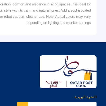
ecoration, comfort and elegance in living spaces. It is ideal for
on style with its calm and natural tones. Add a sophisticated
e for robot vacuum cleaner use. Note: Actual colors may vary
depending on lighting and monitor settings.
النشرة البريدية