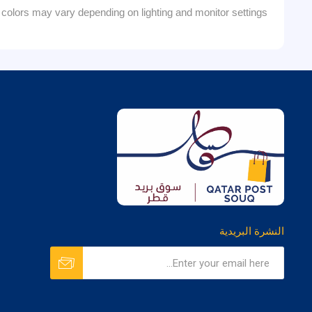
colors may vary depending on lighting and monitor settings.
النشرة البريدية