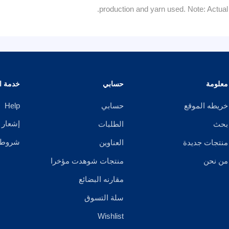
production and yarn used. Note: Actual 
معلومة
حسابي
خدمة ال
خريطه الموقع
حسابي
Help
إشعار 
بحث
الطلبات
شروط ا
منتجات جديدة
العناوين
من نحن
منتجات شوهدت مؤخرا
مقارنه البضائع
سلة التسوق
Wishlist