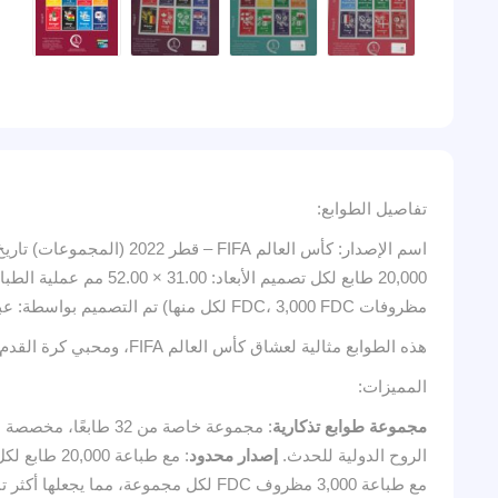
تفاصيل الطوابع:
مظروفات FDC، 3,000 FDC لكل منها) تم التصميم بواسطة: عبد اللطيف زيان – قطر بوست
هذه الطوابع مثالية لعشاق كأس العالم FIFA، ومحبي كرة القدم، وجامعي الطوابع الذين يتطلعون إلى إضافة عنصر فريد إلى مجموعاتهم، والتي تعكس البطولة العالمية التاريخية التي استضافتها قطر.
المميزات:
مجموعة طوابع تذكارية
: مجموعة خاصة من 32 طابعًا، مخصصة لكل دولة مشاركة في كأس العالم FIFA 2022.
الروح الدولية للحدث.
إصدار محدود
: مع طباعة 20,000 طابع لكل تصميم، تعتبر هذه الطوابع من القطع النادرة والقيمة لعشاق كرة القدم وجامعي الطوابع.
مع طباعة 3,000 مظروف FDC لكل مجموعة، مما يجعلها أكثر تميزًا.