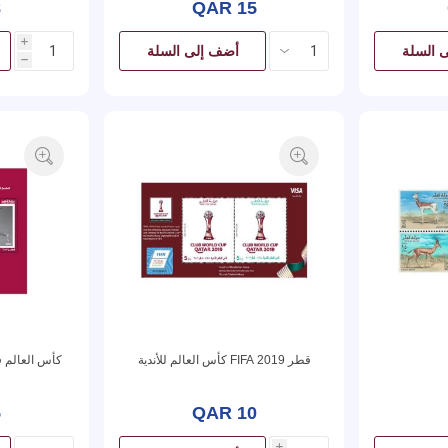
8
QAR 15
i
 السلة
أضف إلى السلة
h
قطر 2019 FIFA كأس العالم للأندية
5
QAR 10
i