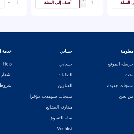
 السلة
أضف إلى السلة
h
معلومة
حسابي
خدمة ال
خريطه الموقع
حسابي
Help
إشعار 
بحث
الطلبات
شروط ا
منتجات جديدة
العناوين
من نحن
منتجات شوهدت مؤخرا
مقارنه البضائع
سلة التسوق
Wishlist