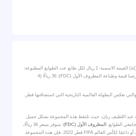
اسم الإصدار: كأس العالم FIFA – قطر 2022 (المجموعات) تاريخ الإصدار: 8 سبتمبر 2022 عدد الطوابع: 32 طابعًا (يمثل كل منها دولة مشاركة) القيمة الاسمية: 1 ريال لكل طابع عدد الطوابع المطبوعة:
20,000 طابع لكل تصميم الأبعاد: 31.00 × 52.00 مم عملية الطباعة: طباعة أوفست – رباعية الألوان تم الطباعة بواسطة: م/س لابوست، فرنسا قيمة وطباعة المظروف الأول (FDC): 36 ريالًا (4
 عبد اللطيف زيان، حيث تلتقط هذه المجموعة بشكل جميل
المظروف الأول (FDC)
: متوفر بسعر 36 ريالًا،
: سواء كنت من عشاق كرة القدم، أو جامع طوابع، أو داعمًا لكأس العالم FIFA قطر 2022، فإن هذه المجموعة