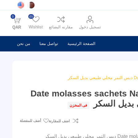
0
(0)
تسجيل دخول
مقارنه البضائع
Wishlist
QAR
الصفحة الرئيسية
تواصل معنا
من نحن
سكر
Date molasses sachets Na
فى المخزن
أضف للمفضلة
اضف للمقارنة
عي بديل السكر