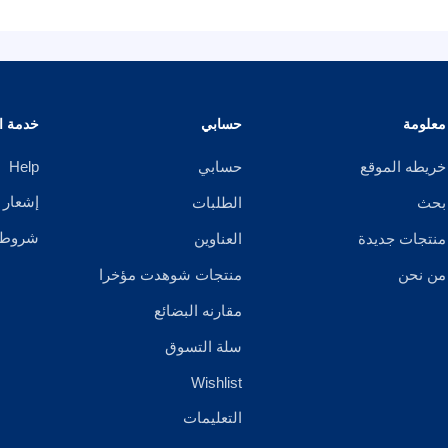
معلومة
حسابي
خدمة ال
خريطه الموقع
حسابي
Help
إشعار 
بحث
الطلبات
شروط ا
منتجات جديدة
العناوين
من نحن
منتجات شوهدت مؤخرا
مقارنه البضائع
سلة التسوق
Wishlist
التعليمات