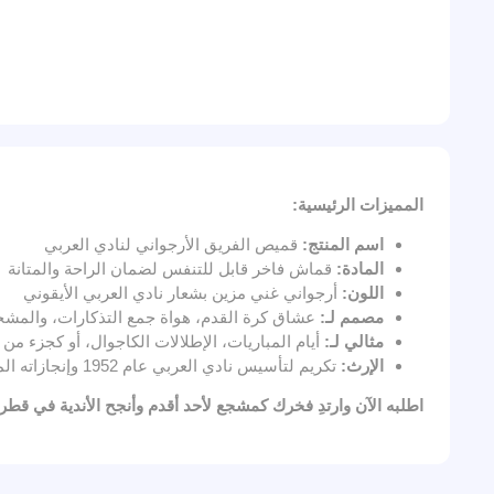
المميزات الرئيسية:
اسم المنتج:
قميص الفريق الأرجواني لنادي العربي
المادة:
قماش فاخر قابل للتنفس لضمان الراحة والمتانة
اللون:
أرجواني غني مزين بشعار نادي العربي الأيقوني
مصمم لـ:
عشاق كرة القدم، هواة جمع التذكارات، والمشج
مثالي لـ:
أيام المباريات، الإطلالات الكاجوال، أو كجزء م
الإرث:
تكريم لتأسيس نادي العربي عام 1952 وإنجازاته المذهلة على مر السنين
اطلبه الآن وارتدِ فخرك كمشجع لأحد أقدم وأنجح الأندية في قطر!