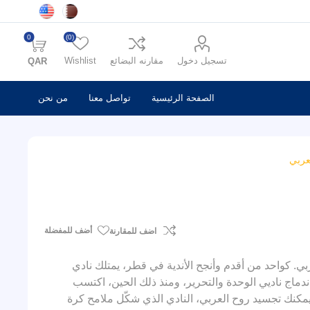
0
(0)
تسجيل دخول
مقارنه البضائع
Wishlist
QAR
الصفحة الرئيسية
تواصل معنا
من نحن
عربي
أضف للمفضلة
اضف للمقارنة
ي. كواحد من أقدم وأنجح الأندية في قطر، يمتلك نادي
ًا يمتد لعقود من الانتصارات والألقاب. تأسس عام 1952 بعد اندماج ناديي الوحدة والتحرير، ومنذ ذلك الحين، اكتسب
مكنك تجسيد روح العربي، النادي الذي شكّل ملامح كرة