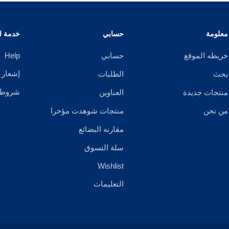
معلومة
حسابي
خدمة ال
خريطه الموقع
حسابي
Help
إشعار 
بحث
الطلبات
شروط ا
منتجات جديدة
العناوين
من نحن
منتجات شوهدت مؤخرا
مقارنه البضائع
سلة التسوق
Wishlist
التعليمات