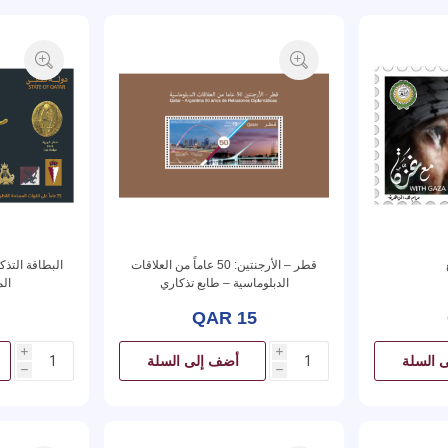
قطر – الأرجنتين: 50 عاماً من العلاقات
الدبلوماسية – طابع تذكاري
ال
QAR 15
i
i
 السلة
أضف إلى السلة
h
h