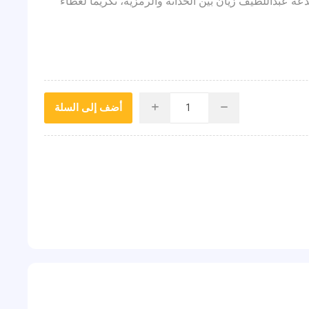
عه عبداللطيف زيان بين الحداثة والرمزية، تكريماً لعطاء
أضف إلى السلة
i
h