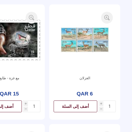
الغزلان
مع غزة - طابع
QAR 15
QAR 6
i
i
أضف إلى السلة
أضف إلى
h
h