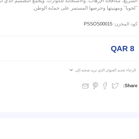
السريع، مكافحة الإرهاب، والاستجابة للكوارث. ويجمع التصميم الذي أبد
"لخويا" ومهنيتها وحرصها المستمر على حماية الوطن.
كود المخزن:
PSSOS00015
QAR 8
الرجاء تحديد العنوان الذي تريد شحنه إلى
Share: